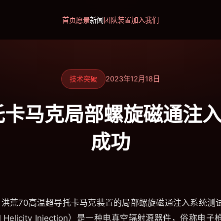
首页
愿景
新闻
团队
装置
加入我们
技术突破
2023年12月18日
托卡马克局部螺旋磁通注
成功
8日，洪荒70高温超导托卡马克装置的局部螺旋磁通注入系统
l Helicity Injection）是一种电真空辐射源器件，俗称