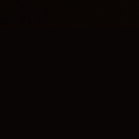
⚡
核心装置
洪荒70、经天磁体、洪荒170——三大核心
装置引领聚变技术突破